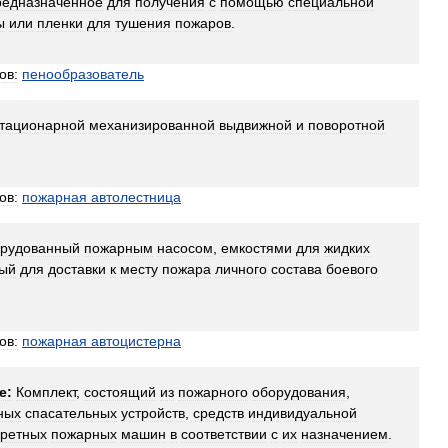
редназначенное
для
получения
с
помощью
специальной
ы
или
пленки
для
тушения
пожаров
.
ов:
пенообразователь
тационарной
механизированной
выдвижной
и
поворотной
ов:
пожарная
автолестница
рудованный
пожарным
насосом
,
емкостями
для
жидких
ный
для
доставки
к
месту
пожара
личного
состава
боевого
ов:
пожарная
автоцистерна
е:
Комплект
,
состоящий
из
пожарного
оборудования
,
ных
спасательных
устройств
,
средств
индивидуальной
кретных
пожарных
машин
в
соответствии
с
их
назначением
.