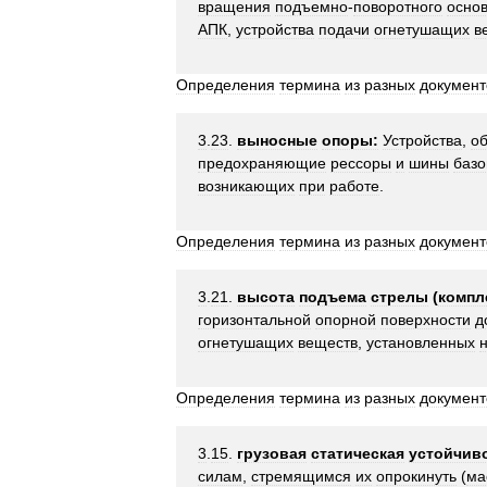
вращения
подъемно
-
поворотного
осно
АПК
,
устройства
подачи
огнетушащих
в
Определения
термина
из
разных
документ
3
.
23
.
выносные
опоры:
Устройства
,
о
предохраняющие
рессоры
и
шины
базо
возникающих
при
работе
.
Определения
термина
из
разных
документ
3
.
21
.
высота
подъема
стрелы
(
компл
горизонтальной
опорной
поверхности
д
огнетушащих
веществ
,
установленных
Определения
термина
из
разных
документ
3
.
15
.
грузовая
статическая
устойчив
силам
,
стремящимся
их
опрокинуть
(
ма