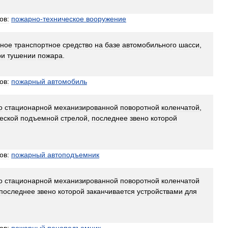
ов:
пожарно
-
техническое
вооружение
ное
транспортное
средство
на
базе
автомобильного
шасси
,
ри
тушении
пожара
.
ов:
пожарный
автомобиль
о
стационарной
механизированной
поворотной
коленчатой
,
еской
подъемной
стрелой
,
последнее
звено
которой
ов:
пожарный
автоподъемник
о
стационарной
механизированной
поворотной
коленчатой
последнее
звено
которой
заканчивается
устройствами
для