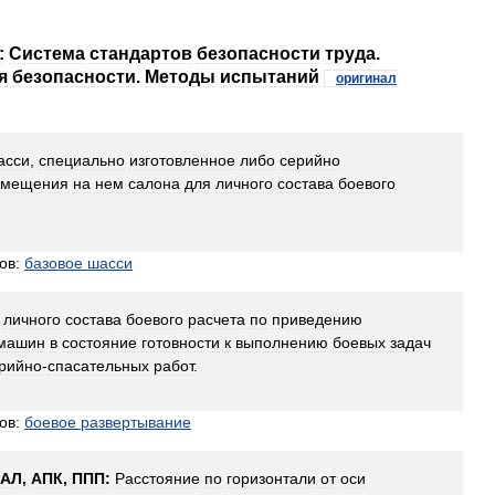
:
Система
стандартов
безопасности
труда
.
я
безопасности
.
Методы
испытаний
оригинал
асси
,
специально
изготовленное
либо
серийно
змещения
на
нем
салона
для
личного
состава
боевого
ов:
базовое
шасси
личного
состава
боевого
расчета
по
приведению
машин
в
состояние
готовности
к
выполнению
боевых
задач
рийно
-
спасательных
работ
.
ов:
боевое
развертывание
АЛ
,
АПК
,
ППП:
Расстояние
по
горизонтали
от
оси