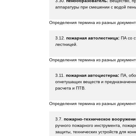
3
.
30
.
пенообразователь:
Вещество
,
п
аппаратуры
при
смешении
с
водой
пен
Определения
термина
из
разных
документ
3
.
12
.
пожарная
автолестница:
ПА
со
с
лестницей
.
Определения
термина
из
разных
документ
3
.
11
.
пожарная
автоцистерна:
ПА
,
обо
огнетушащих
веществ
и
предназначен
расчета
и
ПТВ
.
Определения
термина
из
разных
документ
3
.
7
.
пожарно
-
техническое
вооружени
ручного
пожарного
инструмента
,
пожар
защиты
,
технических
устройств
для
кон