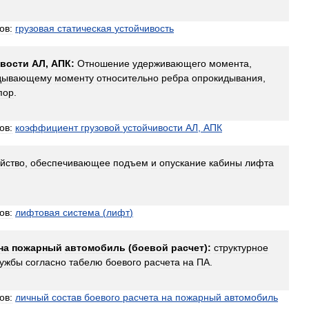
ов:
грузовая
статическая
устойчивость
ивости
АЛ
,
АПК:
Отношение
удерживающего
момента
,
дывающему
моменту
относительно
ребра
опрокидывания
,
пор
.
ов:
коэффициент
грузовой
устойчивости
АЛ
,
АПК
йство
,
обеспечивающее
подъем
и
опускание
кабины
лифта
ов:
лифтовая
система
(
лифт
)
на
пожарный
автомобиль
(
боевой
расчет
)
:
структурное
лужбы
согласно
табелю
боевого
расчета
на
ПА
.
ов:
личный
состав
боевого
расчета
на
пожарный
автомобиль