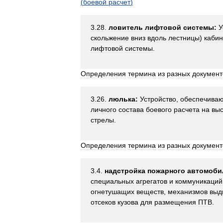
(
боевой
расчет
)
3
.
28
.
ловитель
лифтовой
системы:
У
скольжение
вниз
вдоль
лестницы
)
каби
лифтовой
системы
.
Определения
термина
из
разных
документ
3
.
26
.
люлька:
Устройство
,
обеспечива
личного
состава
боевого
расчета
на
выс
стрелы
.
Определения
термина
из
разных
документ
3
.
4
.
надстройка
пожарного
автомоби
специальных
агрегатов
и
коммуникаций
огнетушащих
веществ
,
механизмов
выд
отсеков
кузова
для
размещения
ПТВ
.