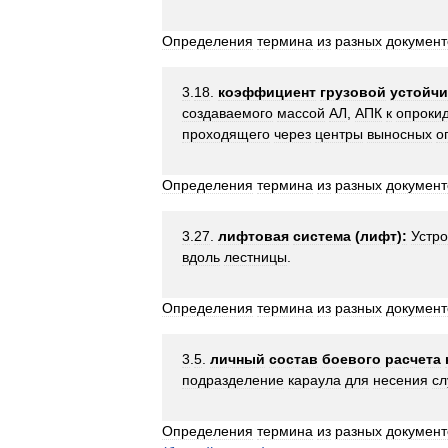
Определения
термина
из
разных
документ
3
.
18
.
коэффициент
грузовой
устойч
создаваемого
массой
АЛ
,
АПК
к
опроки
проходящего
через
центры
выносных
о
Определения
термина
из
разных
документ
3
.
27
.
лифтовая
система
(
лифт
)
:
Устро
вдоль
лестницы
.
Определения
термина
из
разных
документ
3
.
5
.
личный
состав
боевого
расчета
подразделение
караула
для
несения
с
Определения
термина
из
разных
документ