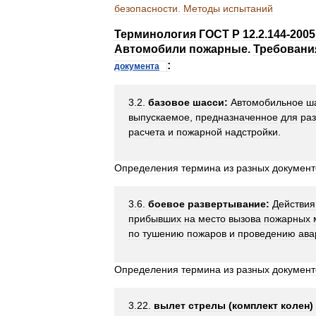
безопасности
.
Методы
испытаний
Терминология
ГОСТ
Р
12
.
2
.
144
-
2005
Автомобили
пожарные
.
Требовани
:
документа
3
.
2
.
базовое
шасси:
Автомобильное
ш
выпускаемое
,
предназначенное
для
ра
расчета
и
пожарной
надстройки
.
Определения
термина
из
разных
документ
3
.
6
.
боевое
развертывание:
Действия
прибывших
на
место
вызова
пожарных
по
тушению
пожаров
и
проведению
ава
Определения
термина
из
разных
документ
3
.
22
.
вылет
стрелы
(
комплект
колен
)