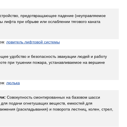
стройство
,
предотвращающее
падение
(
неуправляемое
ны
лифта
при
обрыве
или
ослаблении
тягового
каната
ов:
ловитель
лифтовой
системы
ющее
удобство
и
безопасность
эвакуации
людей
и
работу
оте
при
тушении
пожара
,
устанавливаемое
на
вершине
ов:
люлька
ля:
Совокупность
смонтированных
на
базовом
шасси
для
подачи
огнетушащих
веществ
,
емкостей
для
вижения
(
раскладывания
)
и
поворота
лестниц
,
колен
,
стрел
,