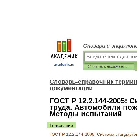
Словари и энциклоп
academic.ru
Словарь-справочник терминов нормативно-технической документации
Словарь-справочник термин
документации
ГОСТ Р 12.2.144-2005: 
труда. Автомобили пож
Методы испытаний
Толкование
ГОСТ
Р
12
.
2
.
144
-
2005:
Система
стандарто