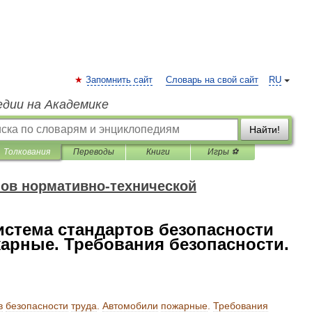
Запомнить сайт
Словарь на свой сайт
RU
едии на Академике
Найти!
Толкования
Переводы
Книги
Игры ⚽
ов нормативно-технической
Система стандартов безопасности
арные. Требования безопасности.
в
безопасности
труда
.
Автомобили
пожарные
.
Требования