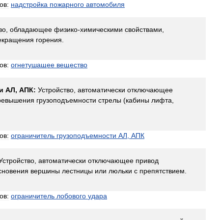
ов:
надстройка
пожарного
автомобиля
во
,
обладающее
физико
-
химическими
свойствами
,
екращения
горения
.
ов:
огнетушащее
вещество
и
АЛ
,
АПК:
Устройство
,
автоматически
отключающее
ревышения
грузоподъемности
стрелы
(
кабины
лифта
,
ов:
ограничитель
грузоподъемности
АЛ
,
АПК
Устройство
,
автоматически
отключающее
привод
сновения
вершины
лестницы
или
люльки
с
препятствием
.
ов:
ограничитель
лобового
удара